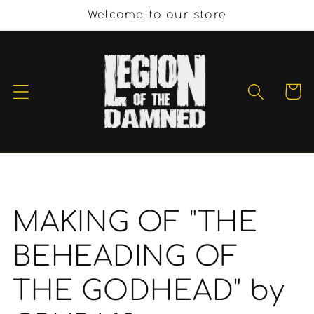
Vai
Welcome to our store
direttamente
ai contenuti
Carrell
MAKING OF "THE
BEHEADING OF
THE GODHEAD" by