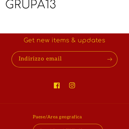
GRUPA13
Get new items & updates
Indirizzo email
Facebook
Instagram
Paese/Area geografica